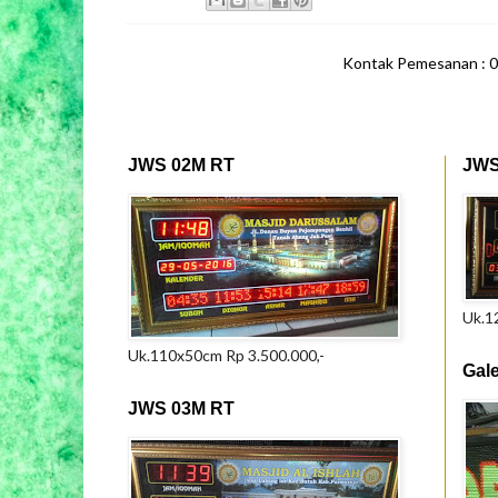
Kontak Pemesanan : 
JWS 02M RT
JWS
Uk.1
Uk.110x50cm Rp 3.500.000,-
Gal
JWS 03M RT