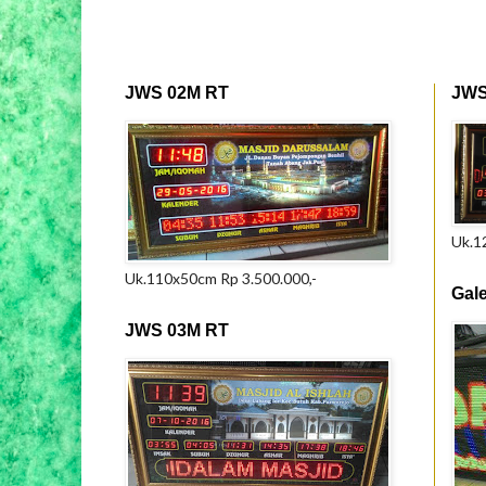
JWS 02M RT
JWS
Uk.1
Uk.110x50cm Rp 3.500.000,-
Gal
JWS 03M RT