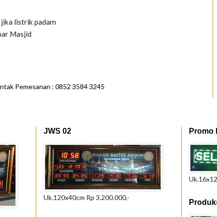
jika listrik padam
bar Masjid
ntak Pemesanan : 0852 3584 3245
JWS 02
Promo 
Uk.16x12
Uk.120x40cm Rp 3.200.000,-
Produks