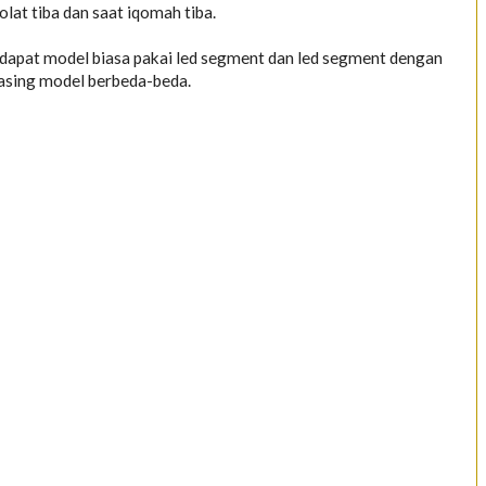
lat tiba dan saat iqomah tiba.
erdapat model biasa pakai led segment dan led segment dengan
asing model berbeda-beda.