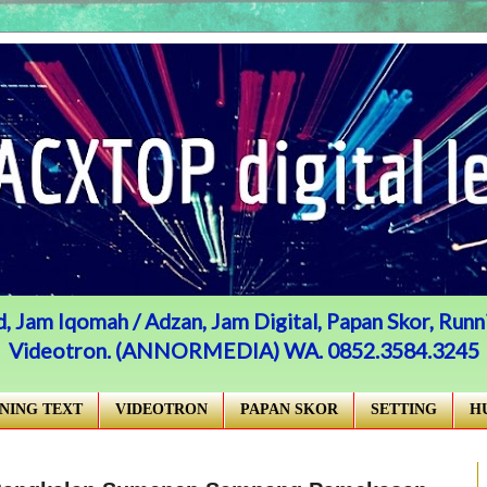
, Jam Iqomah / Adzan, Jam Digital, Papan Skor, Runni
Videotron. (ANNORMEDIA) WA. 0852.3584.3245
NING TEXT
VIDEOTRON
PAPAN SKOR
SETTING
H